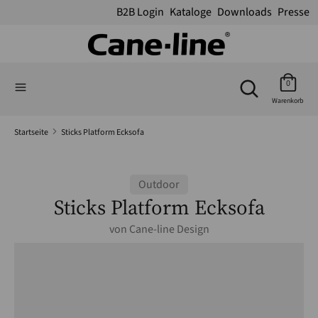
B2B Login
Kataloge
Downloads
Presse
Suchen
Suchen
Suchen
Sie
Suchen
0
Sie
in
Warenkorb
in
unserem
unserem
Shop
Startseite
Sticks Platform Ecksofa
Shop
Outdoor
Sticks Platform Ecksofa
von
Cane-line Design