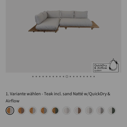
1. Variante wählen
Teak incl. sand Natté w/QuickDry &
Airflow
low
& Airflow
kDry & Airflow