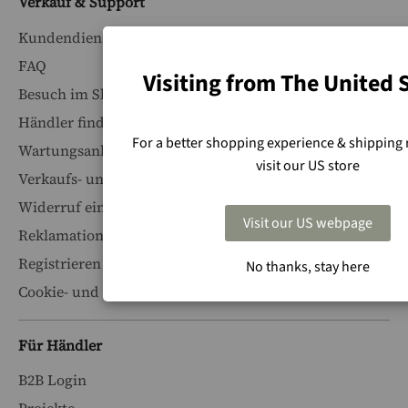
Verkauf & Support
Kundendienst
FAQ
Visiting from The United 
Besuch im Showroom buchen
Händler finden
For a better shopping experience & shipping 
Wartungsanleitungen
visit our US store
Verkaufs- und Lieferbedingungen
Widerruf einreichen
Visit our US webpage
Reklamation erstellen
Registrieren Sie Ihr Produkt
No thanks, stay here
Cookie- und Datenschutz
Für Händler
B2B Login