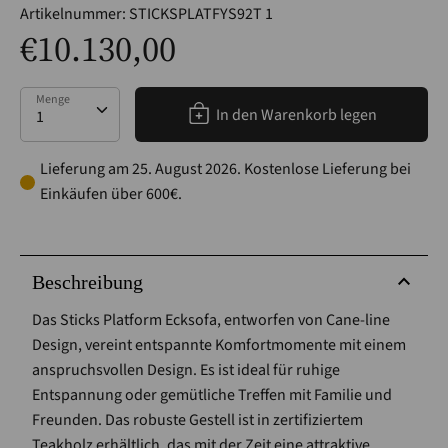
Artikelnummer:
STICKSPLATFYS92T 1
€10.130,00
Menge
Menge
In den Warenkorb legen
Lieferung am 25. August 2026. Kostenlose Lieferung bei
Einkäufen über 600€.
Beschreibung
Das Sticks Platform Ecksofa, entworfen von Cane-line
Design, vereint entspannte Komfortmomente mit einem
anspruchsvollen Design. Es ist ideal für ruhige
Entspannung oder gemütliche Treffen mit Familie und
Freunden. Das robuste Gestell ist in zertifiziertem
Teakholz erhältlich, das mit der Zeit eine attraktive