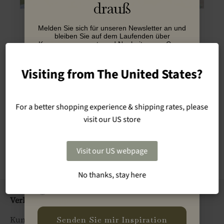
drauß
Melden Sie sich für unseren Newsletter an und
bleiben Sie auf dem Laufenden über
Kampagnen, events und Neuheiten von Cane-
line.
Visiting from The United States?
Name
Odense Blomsterfestival
Email
For a better shopping experience & shipping rates, please
www.blomsterfestival.dk
visit our US store
Business Name
Visit our US webpage
No thanks, stay here
Type
Private
Profession
Verkauf & Support
Kundendienst
Senden Sie mir Inspiration