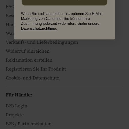
FAQ
Wenn Sie sich anmelden, akzeptieren Sie E-Mail-
Besuch im Showroom buchen
Marketing von Cane-line. Sie können Ihre
Händler finden
Zustimmung jederzeit widerrufen.
Siehe unsere
Datenschutzrichtlinie.
Wartungsanleitungen
Verkaufs- und Lieferbedingungen
Widerruf einreichen
Reklamation erstellen
Registrieren Sie Ihr Produkt
Cookie- und Datenschutz
Für Händler
B2B Login
Projekte
B2B / Partnerschaften