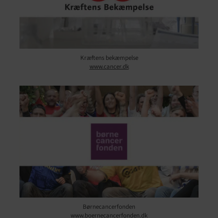
Kræftens bekæmpelse
www.cancer.dk
Børnecancerfonden
www.boernecancerfonden.dk