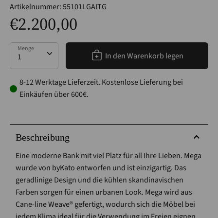
Artikelnummer:
55101LGAITG
€2.200,00
Menge
Menge
In den Warenkorb legen
8-12 Werktage Lieferzeit. Kostenlose Lieferung bei
Einkäufen über 600€.
Beschreibung
Eine moderne Bank mit viel Platz für all Ihre Lieben. Mega
wurde von byKato entworfen und ist einzigartig. Das
geradlinige Design und die kühlen skandinavischen
Farben sorgen für einen urbanen Look. Mega wird aus
Cane-line Weave® gefertigt, wodurch sich die Möbel bei
jedem Klima ideal für die Verwendung im Freien eignen,