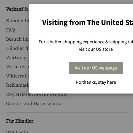
Verkauf & Support
Visiting from The United St
Kundendienst
FAQ
Besuch im Showroom buchen
For a better shopping experience & shipping rat
Händler finden
visit our US store
Wartungsanleitungen
Verkaufs- und Lieferbedingungen
Visit our US webpage
Widerruf einreichen
No thanks, stay here
Reklamation erstellen
Registrieren Sie Ihr Produkt
Cookie- und Datenschutz
Für Händler
B2B Login