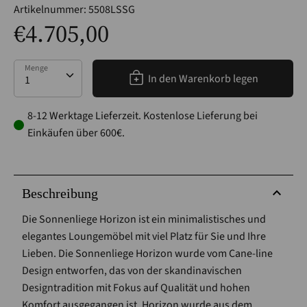
Artikelnummer:
5508LSSG
€4.705,00
Menge
Menge
In den Warenkorb legen
8-12 Werktage Lieferzeit. Kostenlose Lieferung bei
Einkäufen über 600€.
Beschreibung
Die Sonnenliege Horizon ist ein minimalistisches und
elegantes Loungemöbel mit viel Platz für Sie und Ihre
Lieben. Die Sonnenliege Horizon wurde vom Cane-line
Design entworfen, das von der skandinavischen
Designtradition mit Fokus auf Qualität und hohen
Komfort ausgegangen ist. Horizon wurde aus dem