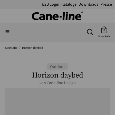
B2B Login
Kataloge
Downloads
Presse
Suchen
Suchen
Suchen
Sie
Suchen
0
Sie
in
Warenkorb
in
unserem
unserem
Shop
Startseite
Horizon daybed
Shop
Outdoor
Horizon daybed
von
Cane-line Design