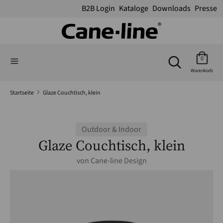
B2B Login
Kataloge
Downloads
Presse
Suchen
Suchen
Suchen
Sie
Suchen
0
Sie
in
Warenkorb
in
unserem
unserem
Shop
Startseite
Glaze Couchtisch, klein
Shop
Outdoor & Indoor
Glaze Couchtisch, klein
von
Cane-line Design