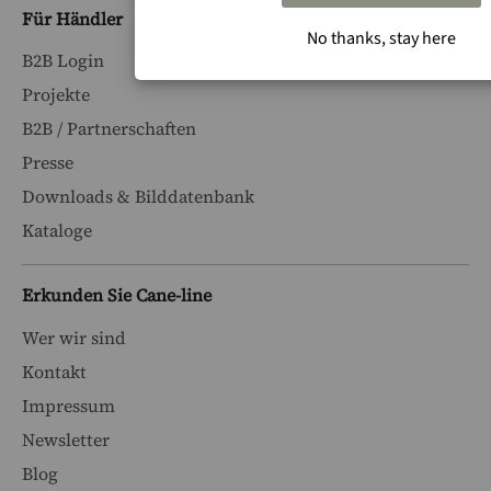
Für Händler
No thanks, stay here
B2B Login
Projekte
B2B / Partnerschaften
Presse
Downloads & Bilddatenbank
Kataloge
Erkunden Sie Cane-line
Wer wir sind
Kontakt
Impressum
Newsletter
Blog