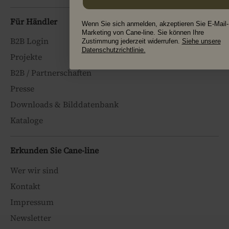
Für Händler
Wenn Sie sich anmelden, akzeptieren Sie E-Mail-
Marketing von Cane-line. Sie können Ihre
B2B Login
Zustimmung jederzeit widerrufen.
Siehe unsere
Datenschutzrichtlinie.
Projekte
B2B / Partnerschaften
Presse
Downloads & Bilddatenbank
Kataloge
Erkunden Sie Cane-line
Wer wir sind
Kontakt
Impressum
Newsletter