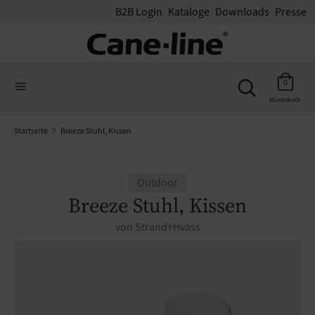
B2B Login
Kataloge
Downloads
Presse
Suchen
Suchen
Suchen
Sie
Suchen
0
Sie
in
Warenkorb
in
unserem
unserem
Shop
Startseite
Breeze Stuhl, Kissen
Shop
Outdoor
Breeze Stuhl, Kissen
von
Strand+Hvass