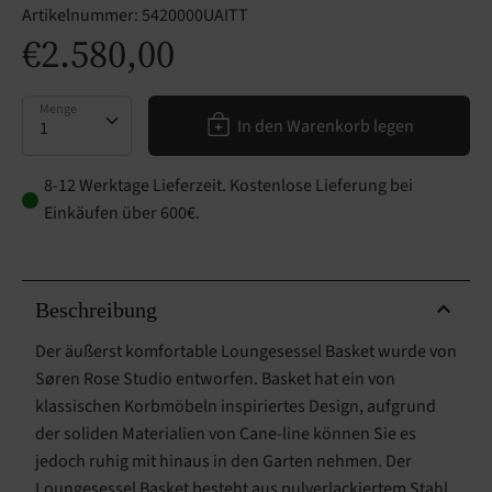
Artikelnummer:
5420000UAITT
€2.580,00
Menge
Menge
In den Warenkorb legen
8-12 Werktage Lieferzeit. Kostenlose Lieferung bei
Einkäufen über 600€.
Beschreibung
Der äußerst komfortable Loungesessel Basket wurde von
Søren Rose Studio entworfen. Basket hat ein von
klassischen Korbmöbeln inspiriertes Design, aufgrund
der soliden Materialien von Cane-line können Sie es
jedoch ruhig mit hinaus in den Garten nehmen. Der
Loungesessel Basket besteht aus pulverlackiertem Stahl