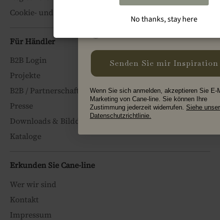
Cookie- und Datenschutz
No thanks, stay here
Type
Private
Profession
Für Händler
B2B Login
Senden Sie mir Inspiration
Projekte
B2B / Partnerschaften
Wenn Sie sich anmelden, akzeptieren Sie E-M
Marketing von Cane-line. Sie können Ihre
Presse
Zustimmung jederzeit widerrufen.
Siehe unse
Datenschutzrichtlinie.
Downloads & Bilddatenbank
Kataloge
Erkunden Sie Cane-line
Wer wir sind
Kontakt
Impressum