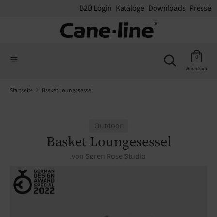
B2B Login
Kataloge
Downloads
Presse
Suchen
Suchen
Suchen
Sie
Suchen
0
Sie
in
Warenkorb
in
unserem
unserem
Shop
Startseite
Basket Loungesessel
Shop
Outdoor
Basket Loungesessel
von
Søren Rose Studio