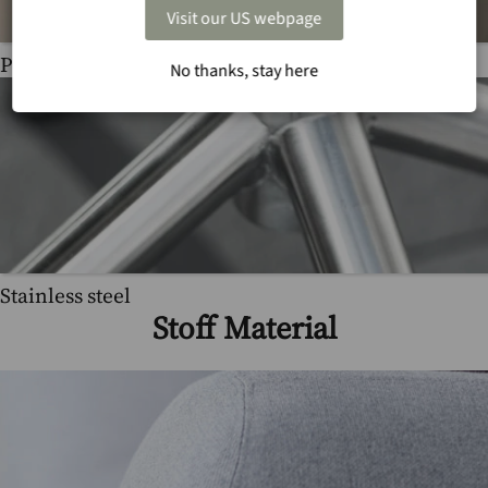
Visit our US webpage
Powder coated hot dip galvanized steel
No thanks, stay here
Stainless steel
Stoff Material